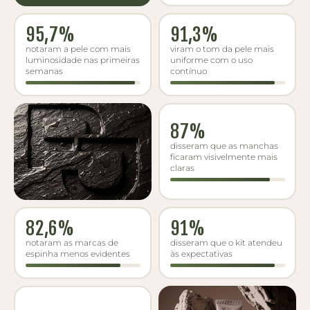
95,7%
91,3%
notaram a pele com mais
viram o tom da pele mais
luminosidade nas primeiras
uniforme com o uso
semanas
contínuo
87%
disseram que as manchas
ficaram visivelmente mais
claras
82,6%
91%
notaram as marcas de
disseram que o kit atendeu
espinha menos evidentes
às expectativas