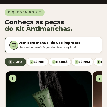
O QUE VEM NO KIT
Conheça as peças
do Kit Antimanchas.
Vem com manual de uso impresso.
Não sabe usar? A gente descomplica!
LIMPA
SÉRUM
MANHÃ
SÉRUM
RE
1
2
3
4
5
1
2