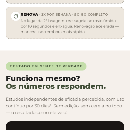
RENOVA
· 2X POR SEMANA · SÓ NO COMPLETO
No lugar da 2ª lavagem: massageia no rosto úmido
por 10 segundos e enxágua. Renovação acelerada —
mancha indo embora mais rápido.
TESTADO EM GENTE DE VERDADE
Funciona mesmo?
Os números respondem.
Estudos independentes de eficácia percebida, com uso
contínuo por 30 dias*. Sem edição, sem cereja no topo
— o resultado como ele veio: