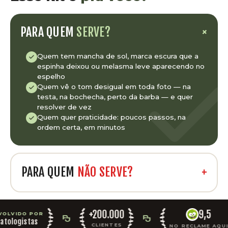
PARA QUEM
SERVE?
+
Quem tem mancha de sol, marca escura que a
espinha deixou ou melasma leve aparecendo no
espelho
Quem vê o tom desigual em toda foto — na
testa, na bochecha, perto da barba — e quer
resolver de vez
Quem quer praticidade: poucos passos, na
ordem certa, em minutos
PARA QUEM
NÃO SERVE?
+
+200.000
9,5
POR
s
CLIENTES
NO RECLAME AQUI