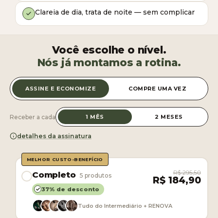
Clareia de dia, trata de noite — sem complicar
Você escolhe o nível.
Nós já montamos a rotina.
ASSINE E ECONOMIZE
COMPRE UMA VEZ
Receber a cada
1 MÊS
2 MESES
detalhes da assinatura
MELHOR CUSTO-BENEFÍCIO
R$ 295,50
Completo
5 produtos
R$ 184,90
37% de desconto
Tudo do Intermediário + RENOVA