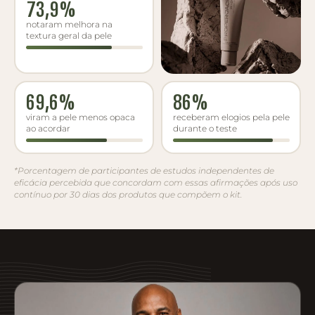
73,9%
notaram melhora na
textura geral da pele
69,6%
86%
viram a pele menos opaca
receberam elogios pela pele
ao acordar
durante o teste
*Porcentagem de participantes de estudos independentes de
eficácia percebida que concordam com essas afirmações após uso
contínuo por 30 dias dos produtos que compõem o kit.