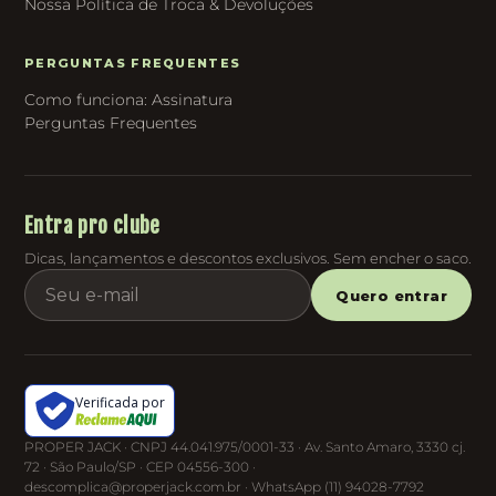
Nossa Política de Troca & Devoluções
PERGUNTAS FREQUENTES
Como funciona: Assinatura
Perguntas Frequentes
Entra pro clube
Dicas, lançamentos e descontos exclusivos. Sem encher o saco.
Quero entrar
Verificada por
PROPER JACK · CNPJ 44.041.975/0001-33 · Av. Santo Amaro, 3330 cj.
72 · São Paulo/SP · CEP 04556-300 ·
descomplica@properjack.com.br · WhatsApp (11) 94028-7792