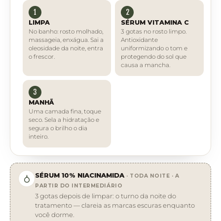
1
2
LIMPA
SÉRUM VITAMINA C
No banho: rosto molhado,
3 gotas no rosto limpo.
massageia, enxágua. Sai a
Antioxidante
oleosidade da noite, entra
uniformizando o tom e
o frescor.
protegendo do sol que
causa a mancha.
3
MANHÃ
Uma camada fina, toque
seco. Sela a hidratação e
segura o brilho o dia
inteiro.
SÉRUM 10% NIACINAMIDA
· TODA NOITE · A
PARTIR DO INTERMEDIÁRIO
3 gotas depois de limpar: o turno da noite do
tratamento — clareia as marcas escuras enquanto
você dorme.