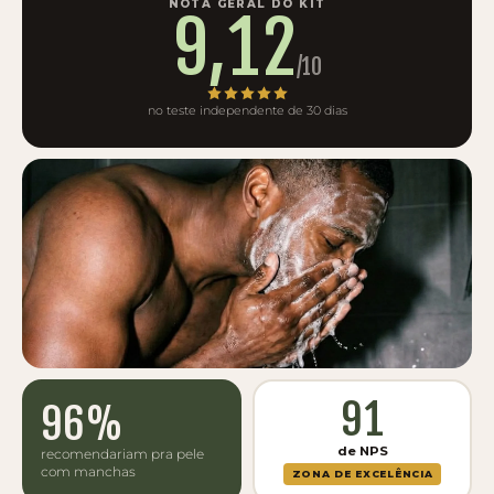
NOTA GERAL DO KIT
9,12
/10
no teste independente de 30 dias
91
96%
de NPS
recomendariam pra pele
com manchas
ZONA DE EXCELÊNCIA