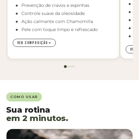
Un
Prevenção de cravos e espinhas
R
Controle suave da oleosidade
Pr
Ação calmante com Chamomilla
Vi
Pele com toque limpo e refrescado
Po
VER COMPOSIÇÃO
VER 
COMO USAR
Sua rotina
em 2 minutos.