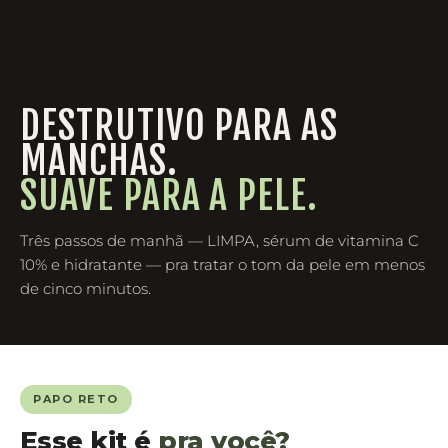
DESTRUTIVO PARA AS
MANCHAS.
SUAVE PARA A PELE.
Três passos de manhã — LIMPA, sérum de vitamina C
10% e hidratante — pra tratar o tom da pele em menos
de cinco minutos.
PAPO RETO
Esse kit é
pra você?