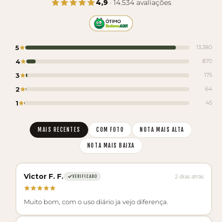
4,9
· 14.534 avaliações
5
13.380
4
870
3
175
2
64
1
45
MAIS RECENTES
COM FOTO
NOTA MAIS ALTA
NOTA MAIS BAIXA
Victor F. F.
2 dias atrás
VERIFICADO
Muito bom, com o uso diário ja vejo diferença.