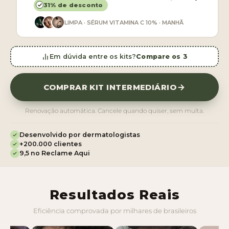
31% de desconto
LIMPA · SÉRUM VITAMINA C 10% · MANHÃ
O QUE VEM NO KIT
Em dúvida entre os kits?
Compare os 3
LIMPA
R$ 45,90
SÉRUM VITAMINA C 10%
R$ 74,90
COMPRAR KIT INTERMEDIÁRIO
MANHÃ
R$ 54,90
Renovação automática. Cancele quando quiser, sem multa.
Brindes
GRÁTIS
Desenvolvido por dermatologistas
Comprando separado:
R$ 180,70
+200.000 clientes
9,5 no Reclame Aqui
Resultados Reais
Eficiência comprovada por milhares de brasileiros