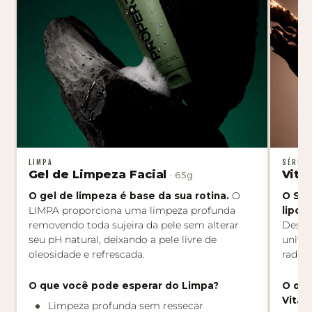
LIMPA
SÉRUM
Gel de Limpeza Facial
Vita
· 65g
O gel de limpeza é base da sua rotina.
O
O Sér
LIMPA proporciona uma limpeza profunda
lipos
removendo toda sujeira da pele sem alterar
Desen
seu pH natural, deixando a pele livre de
unifo
oleosidade e refrescada.
radica
O que você pode esperar do Limpa?
O que
Vitam
Limpeza profunda sem ressecar