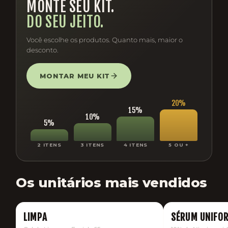
MONTE SEU KIT.
DO SEU JEITO.
Você escolhe os produtos. Quanto mais, maior o
desconto.
MONTAR MEU KIT
20%
15%
10%
5%
2 ITENS
3 ITENS
4 ITENS
5 OU +
01
Os unitários mais vendidos
LIMPA
MAIS VENDIDO
SÉRUM UNIFO