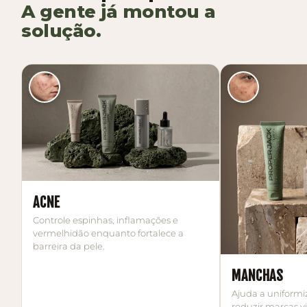
A gente já montou a
solução.
ACNE
Controle espinhas, inflamações e
vermelhidão enquanto fortalece a
barreira da pele.
MANCHAS
Ajuda a uniformi
reduzir marcas vis