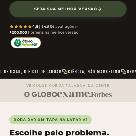
SEJA SUA MELHOR VERSÃO
4,9
|
14.534
avaliações
+
200.000
homens na melhor versão
SAR, DIFÍCIL DE LARGAR
CIÊNCIA, NÃO MARKETING
DERMATOLO
VEÍCULOS QUE JÁ FALARAM DA GENTE
BORA DAR UM TAPA NA LATARIA?
Escolhe pelo problema.