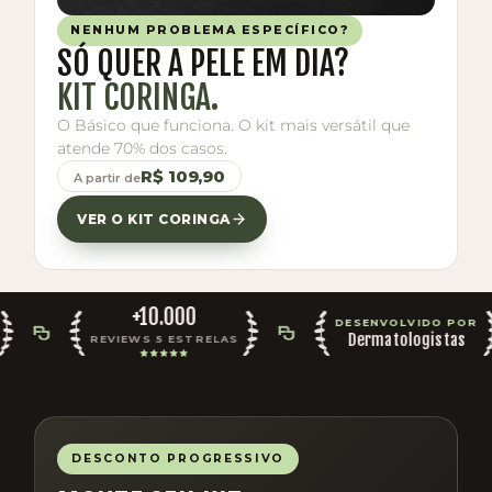
NENHUM PROBLEMA ESPECÍFICO?
SÓ QUER A PELE EM DIA?
KIT CORINGA.
O Básico que funciona. O kit mais versátil que
atende 70% dos casos.
R$ 109,90
A partir de
VER O KIT CORINGA
+10.000
DESENVOLVIDO POR
Dermatologistas
REVIEWS 5 ESTRELAS
DESCONTO PROGRESSIVO