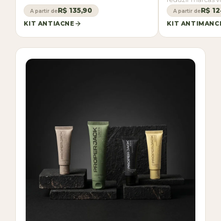
R$ 135,90
R$ 12
A partir de
A partir de
KIT ANTIACNE
KIT ANTIMANC